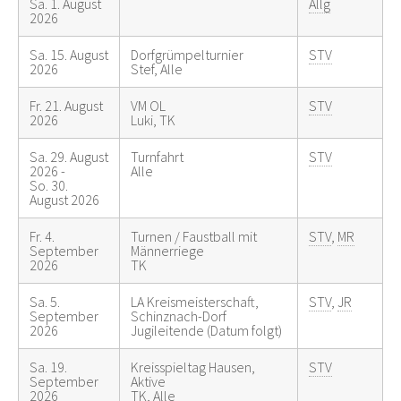
Sa. 1. August
Allg
2026
Sa. 15. August
Dorfgrümpelturnier
STV
2026
Stef, Alle
Fr. 21. August
VM OL
STV
2026
Luki, TK
Sa. 29. August
Turnfahrt
STV
2026 -
Alle
So. 30.
August 2026
Fr. 4.
Turnen / Faustball mit
STV
,
MR
September
Männerriege
2026
TK
Sa. 5.
LA Kreismeisterschaft,
STV
,
JR
September
Schinznach-Dorf
2026
Jugileitende (Datum folgt)
Sa. 19.
Kreisspieltag Hausen,
STV
September
Aktive
2026
TK, Alle