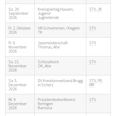
So. 20.
Kreisspieltag Hausen,
STV
,
JR
September
Jugend
2026
Jugileitende
Fr. 2. Oktober
VM Schwimmen / Kegeln
STV
2026
TK
Fr. 6.
Jassmeisterschaft
STV
November
Thomas, Alle
2026
Sa. 21.
Schlusshock
STV
November
OK, Alle
2026
Sa. 5.
DV Kreisturnverband Brugg
STV
,
FR
,
Dezember
in Scherz
MR
2026
Mi. 9.
Präsidentenkonferenz
STV
Dezember
Remigen
2026
Ramona