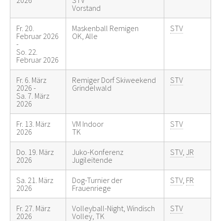
Vorstand
Fr. 20.
Maskenball Remigen
STV
Februar 2026
OK, Alle
-
So. 22.
Februar 2026
Fr. 6. März
Remiger Dorf Skiweekend
STV
2026 -
Grindelwald
Sa. 7. März
2026
Fr. 13. März
VM Indoor
STV
2026
TK
Do. 19. März
Juko-Konferenz
STV
,
JR
2026
Jugileitende
Sa. 21. März
Dog-Turnier der
STV
,
FR
2026
Frauenriege
Fr. 27. März
Volleyball-Night, Windisch
STV
2026
Volley, TK