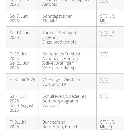
2026
Aerobic
So. 7. Juni
Sonntagsturnen
STV
,
JR
,
2026
TK, Alle
MR
Sa. 13. Juni
Turnfest Seengen
STV
,
JR
2026
Jugend,
Einzelwettkämpfe
Fr. 19. Juni
Kantonales Turnfest
STV
2026 -
Appenzell, Herisau
So. 21. Juni
Aktive, 3-teiliger
2026
Vereinswettkampf
Fr. 3. Juli 2026
VM Minigolf Windisch
STV
Vorstand, TK
Sa. 4. Juli
Schulferien, Spezielles
STV
2026 -
Sommerprogramm
So. 9. August
Vorstand
2026
Fr. 31. Juli
Bundesfeier
STV
,
JR
,
2026 -
Barbetrieb, Brunch
MR
,
FR
,