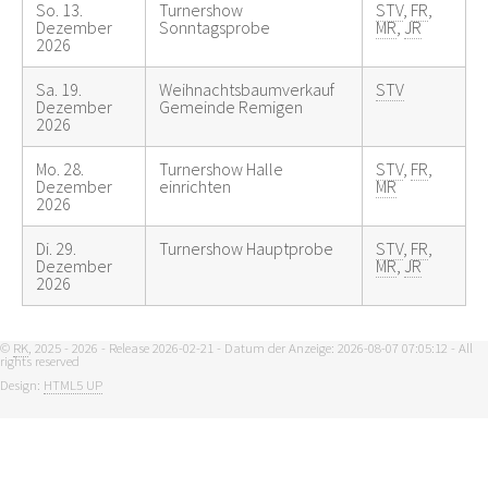
So. 13.
Turnershow
STV
,
FR
,
Dezember
Sonntagsprobe
MR
,
JR
2026
Sa. 19.
Weihnachtsbaumverkauf
STV
Dezember
Gemeinde Remigen
2026
Mo. 28.
Turnershow Halle
STV
,
FR
,
Dezember
einrichten
MR
2026
Di. 29.
Turnershow Hauptprobe
STV
,
FR
,
Dezember
MR
,
JR
2026
©
RK
, 2025 - 2026 - Release 2026-02-21 - Datum der Anzeige: 2026-08-07 07:05:12 - All
rights reserved
Design:
HTML5 UP