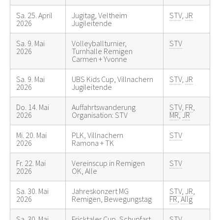
Sa. 25. April
Jugitag, Veltheim
STV
,
JR
2026
Jugileitende
Sa. 9. Mai
Volleyballturnier,
STV
2026
Turnhalle Remigen
Carmen + Yvonne
Sa. 9. Mai
UBS Kids Cup, Villnachern
STV
,
JR
2026
Jugileitende
Do. 14. Mai
Auffahrtswanderung
STV
,
FR
,
2026
Organisation: STV
MR
,
JR
Mi. 20. Mai
PLK, Villnachern
STV
2026
Ramona + TK
Fr. 22. Mai
Vereinscup in Remigen
STV
2026
OK, Alle
Sa. 30. Mai
Jahreskonzert MG
STV
,
JR
,
2026
Remigen, Bewegungstag
FR
,
Allg
Sa. 30. Mai
Fricktaler Cup, Schupfart
STV