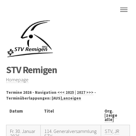
STV Remigen
Homepage
Termine 2026 - Navigation
<<< 2025
|
2027 >>>
-
Terminüberlappungen: [AUS],
anzeigen
Datum
Titel
Org.
[zeige
alle]
Fr. 30. Januar
114. Generalversammlung
STV
,
JR
2026
STV