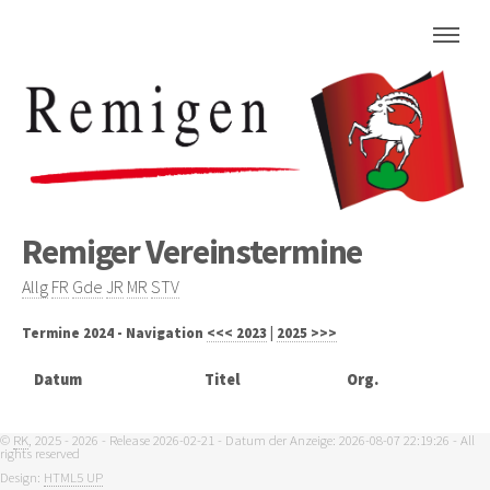
Remiger Vereinstermine
Allg
FR
Gde
JR
MR
STV
Termine 2024 - Navigation
<<< 2023
|
2025 >>>
Datum
Titel
Org.
©
RK
, 2025 - 2026 - Release 2026-02-21 - Datum der Anzeige: 2026-08-07 22:19:26 - All
rights reserved
Design:
HTML5 UP