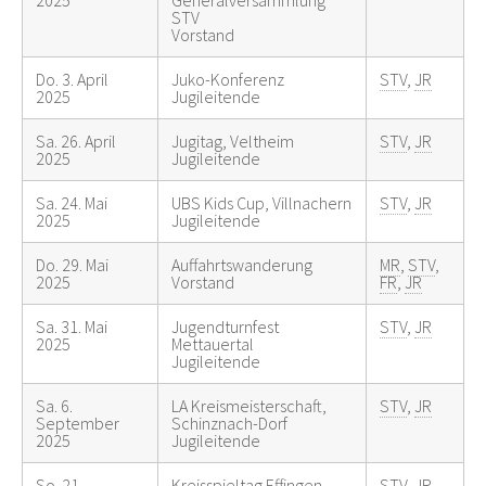
STV
Vorstand
Do. 3. April
Juko-Konferenz
STV
,
JR
2025
Jugileitende
Sa. 26. April
Jugitag, Veltheim
STV
,
JR
2025
Jugileitende
Sa. 24. Mai
UBS Kids Cup, Villnachern
STV
,
JR
2025
Jugileitende
Do. 29. Mai
Auffahrtswanderung
MR
,
STV
,
2025
Vorstand
FR
,
JR
Sa. 31. Mai
Jugendturnfest
STV
,
JR
2025
Mettauertal
Jugileitende
Sa. 6.
LA Kreismeisterschaft,
STV
,
JR
September
Schinznach-Dorf
2025
Jugileitende
So. 21.
Kreisspieltag Effingen,
STV
,
JR