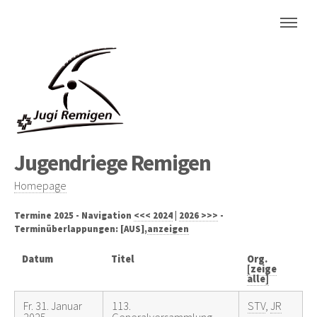
Jugendriege Remigen
Homepage
Termine 2025 - Navigation
<<< 2024
|
2026 >>>
-
Terminüberlappungen: [AUS],
anzeigen
Datum
Titel
Org.
[zeige
alle]
Fr. 31. Januar
113.
STV
,
JR
2025
Generalversammlung