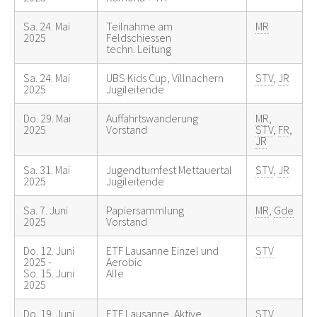
Sa. 24. Mai
Teilnahme am
MR
2025
Feldschiessen
techn. Leitung
Sa. 24. Mai
UBS Kids Cup, Villnachern
STV
,
JR
2025
Jugileitende
Do. 29. Mai
Auffahrtswanderung
MR
,
2025
Vorstand
STV
,
FR
,
JR
Sa. 31. Mai
Jugendturnfest Mettauertal
STV
,
JR
2025
Jugileitende
Sa. 7. Juni
Papiersammlung
MR
,
Gde
2025
Vorstand
Do. 12. Juni
ETF Lausanne Einzel und
STV
2025 -
Aerobic
So. 15. Juni
Alle
2025
Do. 19. Juni
ETF Lausanne, Aktive
STV