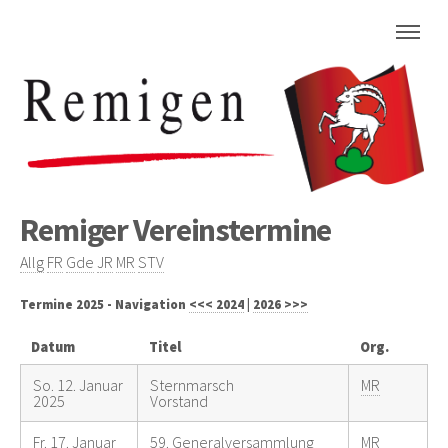
Remiger Vereinstermine
Allg
FR
Gde
JR
MR
STV
Termine 2025 - Navigation
<<< 2024
|
2026 >>>
Datum
Titel
Org.
So. 12. Januar
Sternmarsch
MR
2025
Vorstand
Fr. 17. Januar
59. Generalversammlung
MR