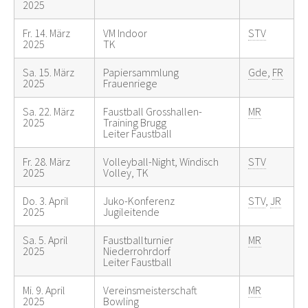
2025
Fr. 14. März
VM Indoor
STV
2025
TK
Sa. 15. März
Papiersammlung
Gde
,
FR
2025
Frauenriege
Sa. 22. März
Faustball Grosshallen-
MR
2025
Training Brugg
Leiter Faustball
Fr. 28. März
Volleyball-Night, Windisch
STV
2025
Volley, TK
Do. 3. April
Juko-Konferenz
STV
,
JR
2025
Jugileitende
Sa. 5. April
Faustballturnier
MR
2025
Niederrohrdorf
Leiter Faustball
Mi. 9. April
Vereinsmeisterschaft
MR
2025
Bowling