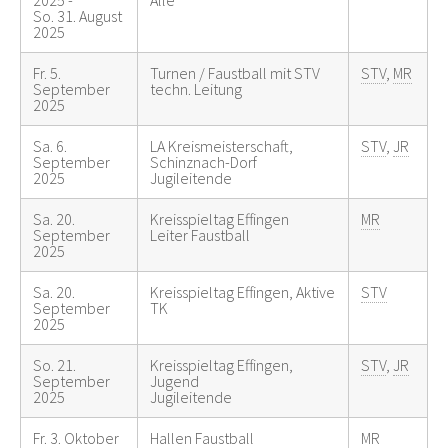
So. 31. August
2025
Fr. 5.
Turnen / Faustball mit STV
STV
,
MR
September
techn. Leitung
2025
Sa. 6.
LA Kreismeisterschaft,
STV
,
JR
September
Schinznach-Dorf
2025
Jugileitende
Sa. 20.
Kreisspieltag Effingen
MR
September
Leiter Faustball
2025
Sa. 20.
Kreisspieltag Effingen, Aktive
STV
September
TK
2025
So. 21.
Kreisspieltag Effingen,
STV
,
JR
September
Jugend
2025
Jugileitende
Fr. 3. Oktober
Hallen Faustball
MR