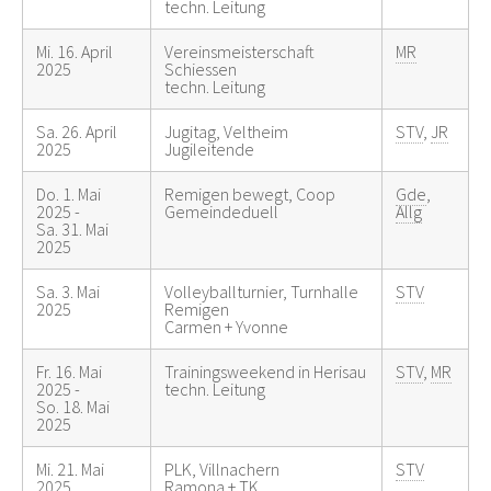
techn. Leitung
Mi. 16. April
Vereinsmeisterschaft
MR
2025
Schiessen
techn. Leitung
Sa. 26. April
Jugitag, Veltheim
STV
,
JR
2025
Jugileitende
Do. 1. Mai
Remigen bewegt, Coop
Gde
,
2025 -
Gemeindeduell
Allg
Sa. 31. Mai
2025
Sa. 3. Mai
Volleyballturnier, Turnhalle
STV
2025
Remigen
Carmen + Yvonne
Fr. 16. Mai
Trainingsweekend in Herisau
STV
,
MR
2025 -
techn. Leitung
So. 18. Mai
2025
Mi. 21. Mai
PLK, Villnachern
STV
2025
Ramona + TK